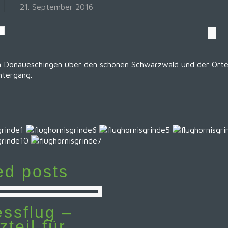
21. September 2016
n Donaueschingen über den schönen Schwarzwald und der Orten
ntergang.
ed posts
ssflug –
zteil für