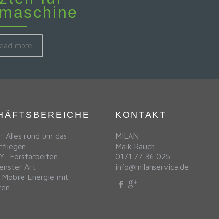
tmaschine
ead more
HÄFTSBEREICHE
KONTAKT
 Alles rund um das
MILAN
rfliegen
Maik Rauch
: Forstarbeiten
0171 77 36 025
enster Art
info@milanservice.de
Mobile Energie mit
ren