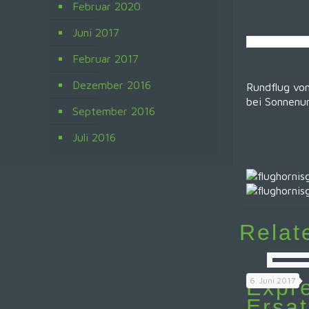
Februar 2020
Juni 2017
Februar 2017
Dezember 2016
Rundflug vo
bei Sonnenu
September 2016
Juli 2016
Relat
Expre
6. Juni 2017
Ersat