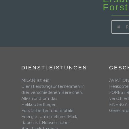
Fors
R
DIENSTLEISTUNGEN
GESC
MILAN ist ein
AVIATION:
Dienstleistungsunternehmen in
Helikopte
drei verschiedenen Bereichen:
FORESTRY
Alles rund um das
verschied
Helikopterfliegen,
ENERGY: 
Forstarbeiten und mobile
Generato
Energie. Unternehmer Maik
Rauch ist Hubschrauber-
Berufspilot sowie